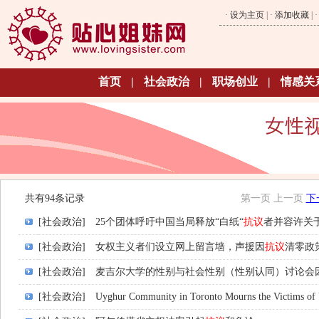
·
设为主页
| ·
添加收藏
| 
首页
|
社会政治
|
职场创业
|
情感关
共有94条记录
第一页
上一页
下
[社会政治]
25个团体呼吁中国当局释放“白纸“
抗议
者并容许关
[社会政治]
女权主义者们设立网上留言墙，声援因
抗议
清零政
[社会政治]
麦吉尔大学的性别与社会性别（性别认同）讨论会
[社会政治]
Uyghur Community in Toronto Mourns the Victims of