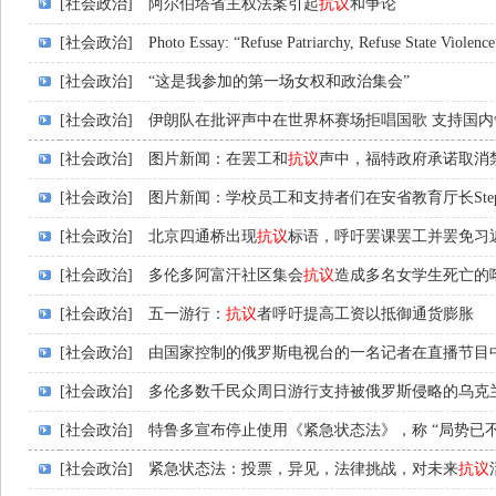
[社会政治]
阿尔伯塔省主权法案引起
抗议
和争论
[社会政治]
Photo Essay: “Refuse Patriarchy, Refuse State Viole
[社会政治]
“这是我参加的第一场女权和政治集会”
[社会政治]
伊朗队在批评声中在世界杯赛场拒唱国歌 支持国
[社会政治]
图片新闻：在罢工和
抗议
声中，福特政府承诺取消
[社会政治]
图片新闻：学校员工和支持者们在安省教育厅长Stephe
[社会政治]
北京四通桥出现
抗议
标语，呼吁罢课罢工并罢免习
[社会政治]
多伦多阿富汗社区集会
抗议
造成多名女学生死亡的
[社会政治]
五一游行：
抗议
者呼吁提高工资以抵御通货膨胀
[社会政治]
由国家控制的俄罗斯电视台的一名记者在直播节目
[社会政治]
多伦多数千民众周日游行支持被俄罗斯侵略的乌克
[社会政治]
特鲁多宣布停止使用《紧急状态法》，称 “局势已不
[社会政治]
紧急状态法：投票，异见，法律挑战，对未来
抗议