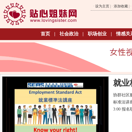
·
设为主页
| ·
添加收藏
| 
首页
|
社会政治
|
职场创业
|
情感关
就业
协群社区服
标准法讲座。
3:00 报名