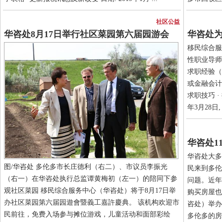
社区公益
华咨处8月17日举行社区菜园第六届园游会
华咨处
移民综合服
性职业导师
求职经验（1
或金融会计
求职技巧 ·
年3月28日, .
华咨处1
华咨处大多
图/华咨处 多伦多市长庄德利（右二）、市议员李振光
民来到多伦
（右一）在华咨处执行总监谭黄梅初（左一）的陪同下参
问题。近年
观社区菜园 移民综合服务中心（华咨处）将于8月17日举
购买房屋也
办社区菜园第六届园遊會暨義工嘉許慶典。 该机构欢迎市
咨处）举办
民前往，免费入场参与摊位游戏，儿童活动和面部彩绘
多伦多的房