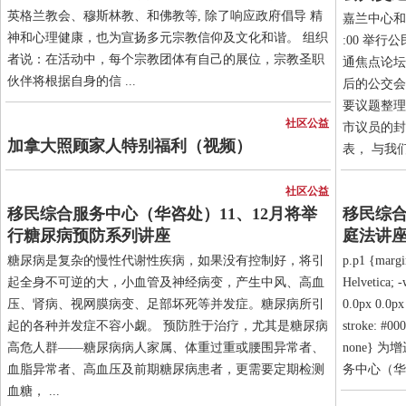
英格兰教会、穆斯林教、和佛教等, 除了响应政府倡导 精
嘉兰中心和
神和心理健康，也为宣扬多元宗教信仰及文化和谐。 组织
:00 举
者说：在活动中，每个宗教团体有自己的展位，宗教圣职
通焦点论坛
伙伴将根据自身的信 ...
后的公交会
要议题整理
社区公益
市议员的封赖
加拿大照顾家人特别福利（视频）
表， 与我们作
社区公益
移民综合服务中心（华咨处）11、12月将举
移民综合
行糖尿病预防系列讲座
庭法讲
糖尿病是复杂的慢性代谢性疾病，如果没有控制好，将引
p.p1 {margi
起全身不可逆的大，小血管及神经病变，产生中风、高血
Helvetica; 
压、肾病、视网膜病变、足部坏死等并发症。糖尿病所引
0.0px 0.0px 
起的各种并发症不容小觑。 预防胜于治疗，尤其是糖尿病
stroke: #00
高危人群——糖尿病病人家属、体重过重或腰围异常者、
none}
血脂异常者、高血压及前期糖尿病患者，更需要定期检测
务中心（华
血糖， ...