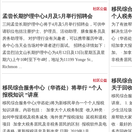
移民综合
社区公益
孟尝长期护理中心4月及5月举行招聘会
个人税
三间孟尝长期护理中心将于4月及5月举行招聘会，可供申
为了有效帮
请职位包括注册护士、护理员、活动助理、膳食服务员及
解决生活中
房务助理等。 对护理行业有兴趣者，可以携带履历申请。
心（华咨处
各中心当天会当场对申请者进行面试。 招聘会详情如下：
绍加拿大报
孟尝烈治文山长期护理中心为4月12日及13日(星期五及星
加。 · 加
期六)上午10时至下午4时，地址为11199 Yonge St.,
非税务居民的区
Richmon ...
移民综合
社区公益
移民综合服务中心（华咨处）将举行 “个人
关于回
报税知识 ”讲座
移民综合服
移民综合服务中心(华咨处)将为新移民举办一个个人报税
讲座。 1
知识讲座。内容包括： ·加拿大个人税务制度 ·收入种类 ·
少生活垃圾
如何申报退税及税务减免 ·海外资产报税须知 ·延税和退税
座帮助大家
项目 ·加拿大税务居民及非税务居民的区别 ·报税软件及电
收 · 最好
子表格 ·更新报税讯息及新改变 日期: 2019年1月 ...
多市回收区别 