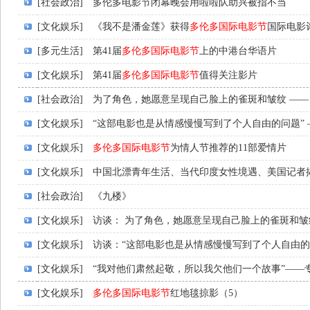
[社会政治]
多伦多电影节闭幕晚会用啦啦队助兴被指不当
[文化娱乐]
《我不是潘金莲》获得
多伦多国际电影节
国际电影
[多元生活]
第41届
多伦多国际电影节
上的中港台华语片
[文化娱乐]
第41届
多伦多国际电影节
值得关注影片
[社会政治]
为了角色，她愿意呈现自己脸上的雀斑和皱纹 ——
[文化娱乐]
“这部电影也是从情感慢慢写到了个人自由的问题” 
[文化娱乐]
多伦多国际电影节
为情人节推荐的11部爱情片
[文化娱乐]
中国北漂青年生活、当代印度女性境遇、美国记者
[社会政治]
《九楼》
[文化娱乐]
访谈： 为了角色，她愿意呈现自己脸上的雀斑和皱
[文化娱乐]
访谈：“这部电影也是从情感慢慢写到了个人自由的
[文化娱乐]
“我对他们肃然起敬，所以我欠他们一个故事”——
[文化娱乐]
多伦多国际电影节
红地毯掠影（5）