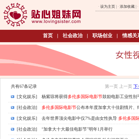
·
设为主页
| ·
添加收藏
| 
首页
|
社会政治
|
职场创业
|
情感关
共有67条记录
第一页
上一页
下
[文化娱乐]
杨紫琼将获得
多伦多国际电影节
鼓励电影工业性别
[社会政治]
多伦多国际电影节
公布本年度加拿大十佳剧情片、
[文化娱乐]
去年世界顶尖电影中仅7%是由女性执导
多伦多国
[社会政治]
“加拿大十大最佳电影节”明年1月举行