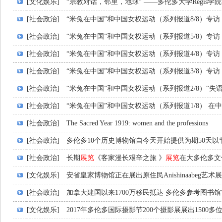
[文化娱乐]
“宗教对话，邻里，地球” ——多伦多大学Regis
[社会政治]
“米兔在中国”和中国女权运动（系列报道8/8）专访
[社会政治]
“米兔在中国”和中国女权运动（系列报道5/8）专访
[社会政治]
“米兔在中国”和中国女权运动（系列报道4/8）专访
[社会政治]
“米兔在中国”和中国女权运动（系列报道3/8）专访
[社会政治]
“米兔在中国”和中国女权运动（系列报道2/8）“失
[社会政治]
“米兔在中国”和中国女权运动（系列报道1/8） 在
[社会政治]
The Sacred Year 1919: women and the professions
[社会政治]
多伦多10个历史博物馆自今天开始提供为期50天
[社会政治]
长期
展览
《客家漫长艰辛之旅 》
展览
在大多伦多文
[文化娱乐]
安省皇家博物馆正在展出原住民Anishinaabeg艺术展
[社会政治]
加拿大建国以来1700万移民抵达 多伦多参考图书馆“Desti
[文化娱乐]
2017年多伦多国际摄影节200个摄影展展出1500多