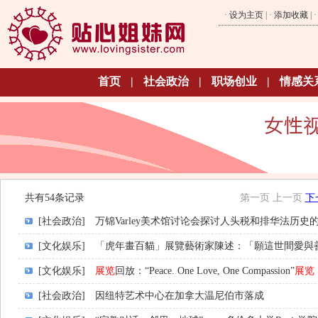
·
设为主页
| ·
添加收藏
| 
首页
|
社会政治
|
职场创业
|
情感关
共有54条记录
第一页
上一页
下
[社会政治]
万锦Varley美术馆讨论会探讨人头税和排华法历史
[文化娱乐]
「虎年畫百貓」展覽藝術家陳述：「願這世間愛與
[文化娱乐]
展览
回放：“Peace. One Love, One Compassion”
展览
[社会政治]
因纽特艺术中心在加拿大温尼伯市落成