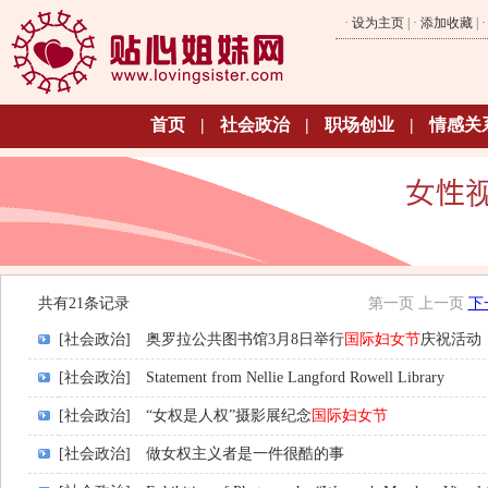
·
设为主页
| ·
添加收藏
| 
首页
|
社会政治
|
职场创业
|
情感关
共有21条记录
第一页
上一页
下
[社会政治]
奥罗拉公共图书馆3月8日举行
国际妇女节
庆祝活动
[社会政治]
Statement from Nellie Langford Rowell Library
[社会政治]
“女权是人权”摄影展纪念
国际妇女节
[社会政治]
做女权主义者是一件很酷的事