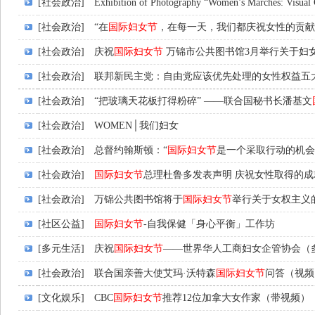
[社会政治]
Exhibition of Photography “Women’s Marches: Visual 
[社会政治]
“在
国际妇女节
，在每一天，我们都庆祝女性的贡献
[社会政治]
庆祝
国际妇女节
万锦市公共图书馆3月举行关于妇
[社会政治]
联邦新民主党：自由党应该优先处理的女性权益五
[社会政治]
“把玻璃天花板打得粉碎” ——联合国秘书长潘基文
[社会政治]
WOMEN│我们妇女
[社会政治]
总督约翰斯顿：“
国际妇女节
是一个采取行动的机会
[社会政治]
国际妇女节
总理杜鲁多发表声明 庆祝女性取得的
[社会政治]
万锦公共图书馆将于
国际妇女节
举行关于女权主义
[社区公益]
国际妇女节
-自我保健「身心平衡」工作坊
[多元生活]
庆祝
国际妇女节
——世界华人工商妇女企管协会（
[社会政治]
联合国亲善大使艾玛·沃特森
国际妇女节
问答（视频
[文化娱乐]
CBC
国际妇女节
推荐12位加拿大女作家（带视频）