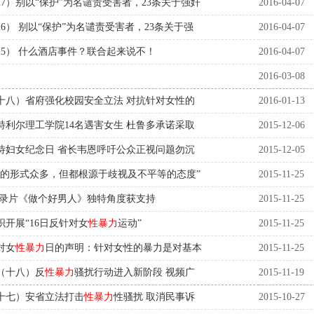
7）别以“保护”为名谴责受害者，23条关于强奸
2016-04-07
6） 别以“保护”为名谴责受害者，23条关于强
2016-04-07
5） 什么酒店事件？联合起来说不！
2016-04-07
2016-03-08
十八）省府强化校园安全立法 对抗针对女性的
2016-01-13
特利尔理工学院14名遇害女生 杜鲁多承诺采取
2015-12-06
待妇女纪念日 省长韦恩呼吁公众正视问题勿沉
2015-12-05
女的形式众多，但都根源于歧视及不平等的态度”
2015-11-25
录片《做个好男人》独特角度获支持
2015-11-25
开展“16日反针对女
性暴力
运动”
2015-11-25
对女
性暴力
日的声明：针对女性的暴力是对基本
2015-11-25
（十八）反
性暴力
骚扰行动进入新阶段 视频广
2015-11-19
十七）安省立法打击
性暴力
性骚扰 取消民事诉
2015-10-27