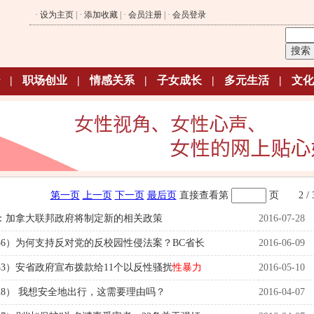
·
设为主页
| ·
添加收藏
| ·
会员注册
| ·
会员登录
|
职场创业
|
情感关系
|
子女成长
|
多元生活
|
文化
第一页
上一页
下一页
最后页
直接查看第
页
2 / 
：加拿大联邦政府将制定新的相关政策
2016-07-28
36）为何支持反对党的反校园性侵法案？BC省长
2016-06-09
3）安省政府宣布拨款给11个以反性骚扰
性暴力
2016-05-10
8） 我想安全地出行，这需要理由吗？
2016-04-07