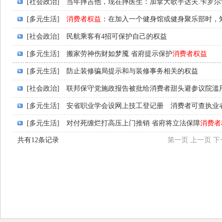
[社会政治]
当年摔吉他，现在摔医生：加拿大歌手达夫.卡罗
[多元生活]
消费者权益
：在加入一个健身馆或健身聚乐部时，
[社会政治]
民航乘客有4招可保护自己的权益
[多元生活]
搬家劳神伤财如梦魇 省府提示保护
消费者权益
[多元生活]
防止装修骗局提示和与装修事务相关的权益
[社会政治]
联邦保守党施政报告被批给消费者甜头避参议院滥
[多元生活]
安省职业学会设网上技工登记册 消费者可查执业
[多元生活]
对付死缠烂打高压上门推销 省府将立法保障
消费者
共有12条记录
第一页
上一页
下