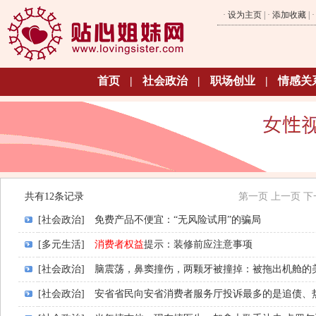
·
设为主页
| ·
添加收藏
| 
首页
|
社会政治
|
职场创业
|
情感关
共有12条记录
第一页
上一页
下
[社会政治]
免费产品不便宜：“无风险试用”的骗局
[多元生活]
消费者权益
提示：装修前应注意事项
[社会政治]
脑震荡，鼻窦撞伤，两颗牙被撞掉：被拖出机舱的
[社会政治]
安省省民向安省消费者服务厅投诉最多的是追债、