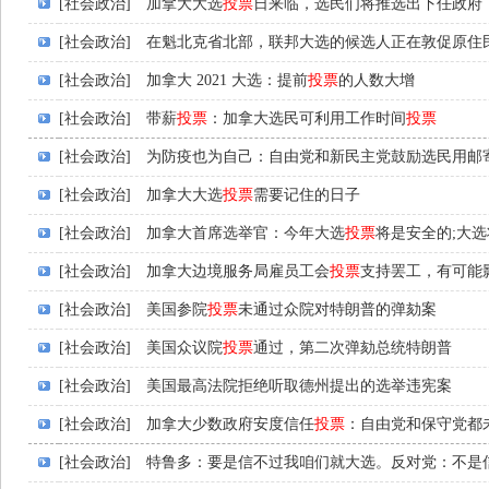
[社会政治]
加拿大大选
投票
日来临，选民们将推选出下任政府
[社会政治]
在魁北克省北部，联邦大选的候选人正在敦促原住
[社会政治]
加拿大 2021 大选：提前
投票
的人数大增
[社会政治]
带薪
投票
：加拿大选民可利用工作时间
投票
[社会政治]
为防疫也为自己：自由党和新民主党鼓励选民用邮
[社会政治]
加拿大大选
投票
需要记住的日子
[社会政治]
加拿大首席选举官：今年大选
投票
将是安全的;大选将
[社会政治]
加拿大边境服务局雇员工会
投票
支持罢工，有可能
[社会政治]
美国参院
投票
未通过众院对特朗普的弹劾案
[社会政治]
美国众议院
投票
通过，第二次弹劾总统特朗普
[社会政治]
美国最高法院拒绝听取德州提出的选举违宪案
[社会政治]
加拿大少数政府安度信任
投票
：自由党和保守党都
[社会政治]
特鲁多：要是信不过我咱们就大选。反对党：不是