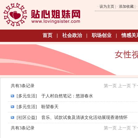
·
设为主页
| ·
添加收藏
| 
首页
|
社会政治
|
职场创业
|
情感关
共有3条记录
第一页
上一页
下
[多元生活]
于人村自然笔记：悠游春水
[多元生活]
盼望春天
[社区公益]
音乐、试饮试食及清谈文化活动展现香港情怀
共有3条记录
第一页
上一页
下