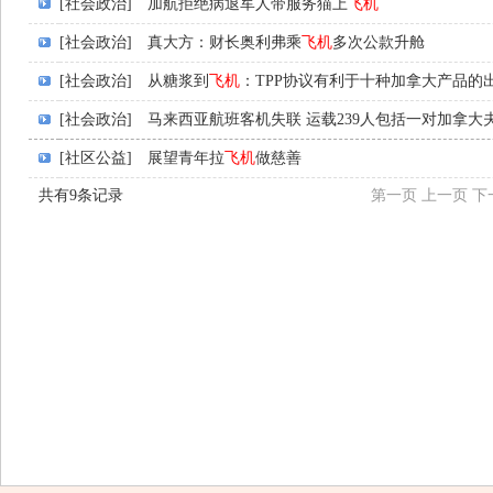
[社会政治]
加航拒绝病退军人带服务猫上
飞机
[社会政治]
真大方：财长奥利弗乘
飞机
多次公款升舱
[社会政治]
从糖浆到
飞机
：TPP协议有利于十种加拿大产品的
[社会政治]
马来西亚航班客机失联 运载239人包括一对加拿大
[社区公益]
展望青年拉
飞机
做慈善
共有9条记录
第一页
上一页
下