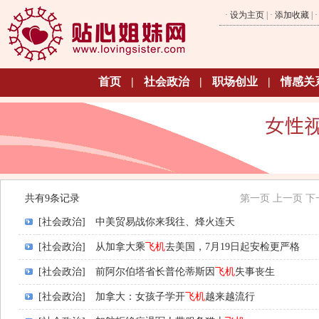
·
设为主页
| ·
添加收藏
| 
首页
|
社会政治
|
职场创业
|
情感关
共有9条记录
第一页
上一页
下
[社会政治]
中美贸易战你来我往、烽火连天
[社会政治]
从加拿大乘
飞机
去美国，7月19日起安检更严格
[社会政治]
前阿尔伯塔省长普伦蒂斯因
飞机
失事丧生
[社会政治]
加拿大：女孩子学开
飞机
越来越流行