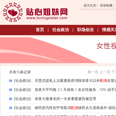
·
设为主页
| ·
添加收藏
| 
首页
|
社会政治
|
职场创业
|
情感关
共有15条记录
第一页
上一页
下
[社会政治]
关慧贞提私人法案要政府消除加拿大以外
配偶
在签
[社会政治]
加拿大平均每 2.5 天就有 1 名女性被杀，53% 凶手
[社会政治]
加拿大最著名的一夫多妻案被告被定罪
[社会政治]
移民部为性别平等取消
配偶
移民永久居留条件 假