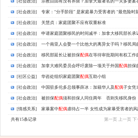
[社会政治]
宗教自由有没有界限？加拿大最著名的一夫多妻案在
[社会政治]
专家：“分手阶段” 是家庭暴力受害者的 “最危险时刻
[社会政治]
关慧贞：家庭团聚不应有双重标准
[社会政治]
申请家庭团聚移民的时间减半：加拿大移民部长承
[社会政治]
一个南亚人会娶一个比他大的离异女子吗？移民局
[社会政治]
移民部延长让被担保
配偶
在等待审批期间有权工作
[社会政治]
加拿大难民委员会呼吁废除一项关于外国
配偶
担保
[社区公益]
华咨处组织家庭团聚
配偶
互助小组
[社会政治]
中国驻多伦多总领事薛冰：加籍华人及
配偶
子女凭
[社会政治]
被担保
配偶
须和担保人同住两年 否则失移民身份
[情感关系]
家暴案中
配偶
虐待占一半 女性成为家暴受害者的
共有15条记录
第一页
上一页
下