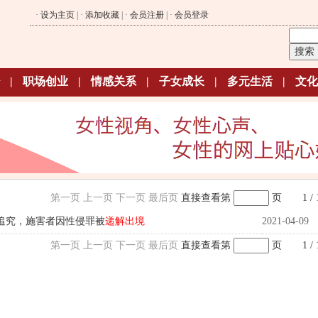
·
设为主页
| ·
添加收藏
| ·
会员注册
| ·
会员登录
|
职场创业
|
情感关系
|
子女成长
|
多元生活
|
文化
第一页
上一页
下一页
最后页
直接查看第
页
1 / 
追究，施害者因性侵罪被
递解出境
2021-04-09
第一页
上一页
下一页
最后页
直接查看第
页
1 / 