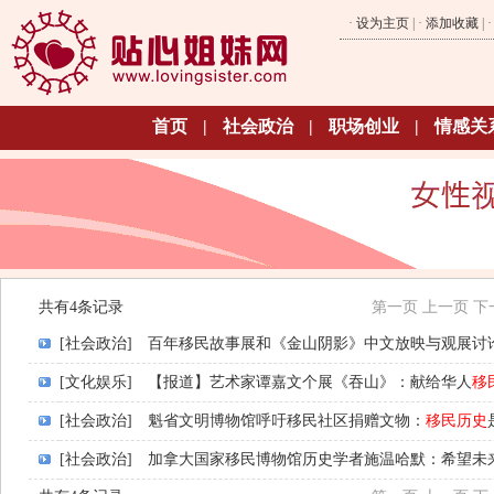
·
设为主页
| ·
添加收藏
| 
首页
|
社会政治
|
职场创业
|
情感关
共有4条记录
第一页
上一页
下
[社会政治]
百年移民故事展和《金山阴影》中文放映与观展讨论
[文化娱乐]
【报道】艺术家谭嘉文个展《吞山》：献给华人
移
[社会政治]
魁省文明博物馆呼吁移民社区捐赠文物：
移民历史
[社会政治]
加拿大国家移民博物馆历史学者施温哈默：希望未