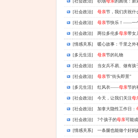
[社会政治]
职场
母亲
的困境：新
[社会政治]
母亲
节，我们庆祝什
[社会政治]
母亲
节快乐！——一
[社会政治]
两位多伦多
母亲
带女
[情感关系]
暖心故事：千里之外
[多元生活]
母亲
节的礼物
[社会政治]
当女兵不易、做有孩
[社会政治]
母亲
节“街头即景”
[多元生活]
红风衣——
母亲
节的
[社会政治]
今天，让我们关注
母
[社会政治]
加拿大隐性工作日：
[社会政治]
7个孩子的
母亲
可能
[情感关系]
一条腿也能做个好妈