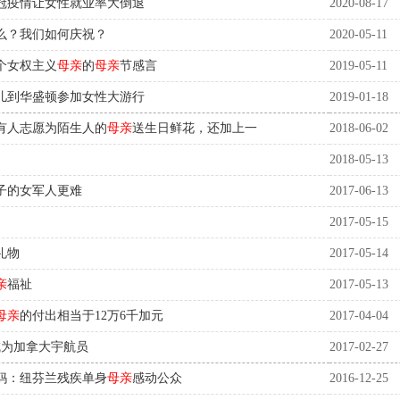
冠疫情让女性就业率大倒退
2020-08-17
么？我们如何庆祝？
2020-05-11
个女权主义
母亲
的
母亲
节感言
2019-05-11
儿到华盛顿参加女性大游行
2019-01-18
有人志愿为陌生人的
母亲
送生日鲜花，还加上一
2018-06-02
2018-05-13
子的女军人更难
2017-06-13
2017-05-15
礼物
2017-05-14
亲
福祉
2017-05-13
母亲
的付出相当于12万6千加元
2017-04-04
成为加拿大宇航员
2017-02-27
妈：纽芬兰残疾单身
母亲
感动公众
2016-12-25