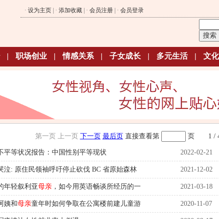
·
设为主页
| ·
添加收藏
| ·
会员注册
| ·
会员登录
|
职场创业
|
情感关系
|
子女成长
|
多元生活
|
文化
第一页
上一页
下一页
最后页
直接查看第
页
1 / 
不平等状况报告：中国性别平等现状
2022-02-21
哭泣: 原住民领袖呼吁停止砍伐 BC 省原始森林
2021-12-02
的年轻叙利亚
母亲
，如今用英语畅谈所经历的一
2021-03-18
阿姨和
母亲
童年时如何争取在公寓楼前建儿童游
2020-11-07