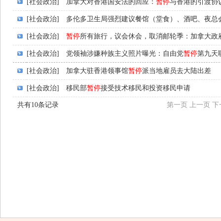
[社会政治]
加拿大对香港国安法的回应：
暂停
与香港的引渡协
[社会政治]
多伦多卫生局强烈建议餐馆（堂食）、酒吧、夜总
[社会政治]
暂停
所有旅行，议会休会，取消邮轮季：加拿大政
[社会政治]
党领袖涉嫌种族主义照片曝光：自由党
暂停
第九天
[社会政治]
加拿大驻香港领事馆
暂停
派当地雇员去大陆出差
[社会政治]
移民部
暂停
接受技术移民和投资移民申请
共有10条记录
第一页
上一页
下