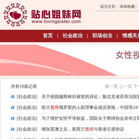
·
设为主页
| ·
添加收藏
| 
首页
|
社会政治
|
职场创业
|
情感关
共有10条记录
第一页
上一页
下
[社会政治]
关于校园穆斯林祈祷室的诉讼：魁北克省高等法院
[社会政治]
联大
暂停
俄罗斯的人权理事会成员资格，中国等24
[社会政治]
为了维护女性平等权益，国际女子网球协会宣布立
[社会政治]
继加英澳之后，新西兰
暂停
与香港引渡协议