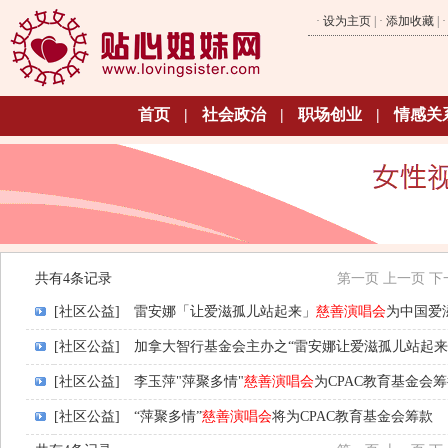
·
设为主页
| ·
添加收藏
| 
首页
|
社会政治
|
职场创业
|
情感关
共有4条记录
第一页
上一页
下
[社区公益]
雷安娜「让爱滋孤儿站起来」
慈善演唱会
为中国爱
[社区公益]
加拿大智行基金会主办之“雷安娜让爱滋孤儿站起来
[社区公益]
李玉萍"萍聚多情"
慈善演唱会
为CPAC教育基金会
[社区公益]
“萍聚多情”
慈善演唱会
将为CPAC教育基金会筹款