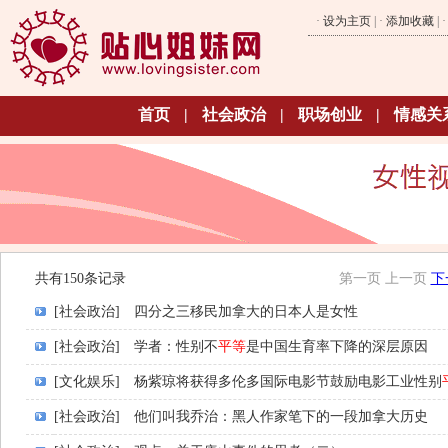
·
设为主页
| ·
添加收藏
| 
首页
|
社会政治
|
职场创业
|
情感关
共有150条记录
第一页
上一页
下
[社会政治]
四分之三移民加拿大的日本人是女性
[社会政治]
学者：性别不
平等
是中国生育率下降的深层原因
[文化娱乐]
杨紫琼将获得多伦多国际电影节鼓励电影工业性别
[社会政治]
他们叫我乔治：黑人作家笔下的一段加拿大历史