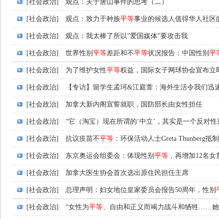
[社会政治]
观点：关于唐山事件的思考（二）
[社会政治]
观点：致力于种族
平等
事业的候选人值得华人社区
[社会政治]
观点：我太棒了所以”爱国媒体”要攻击我
[社会政治]
世界性别
平等
差距和不
平等
状况报告：中国性别
平
[社会政治]
为了维护女性
平等
权益，国际女子网球协会宣布立
[社会政治]
【专访】留学生孟珂&江庭萱：海外生活令我们迅
[社会政治]
加拿大新内阁宣誓就职，国防部长由女性担任
[社会政治]
“它（淘宝）现在所谓的‘中立’，其实是一个反对性
[社会政治]
抗议疫苗不
平等
：环保活动人士Greta Thunberg
[社会政治]
东京奥运会组委会：体现性别
平等
，再增加12名女
[社会政治]
加拿大医生协会首次选出原住民担任主席
[社会政治]
总理声明：妇女地位皇家委员会报告50周年，性别
[社会政治]
“女性为
平等
、自由和正义而竭力战斗和牺牲……她