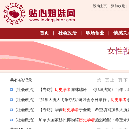
·
设为主页
| ·
添加收藏
| 
首页
|
社会政治
|
职场创业
|
情感关
共有4条记录
第一页
上一页
下
[社会政治]
【专访】
历史学者
陈林瑞玲：《排华法案》百年，
[社会政治]
“加拿大唐人街争夺战”研讨会今日举行，
历史学者
[社会政治]
【专访】华裔
历史学者
于全毅：希望填補加拿大历
[社会政治]
加拿大国家移民博物馆
历史学者
施温哈默：希望未