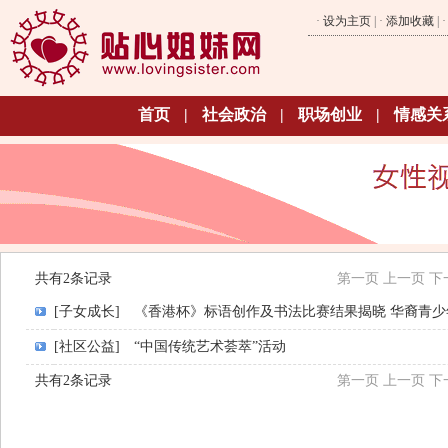
·
设为主页
| ·
添加收藏
| 
首页
|
社会政治
|
职场创业
|
情感关
共有2条记录
第一页
上一页
下
[子女成长]
《香港杯》标语创作及书法比赛结果揭晓 华裔青
[社区公益]
“中国传统艺术荟萃”活动
共有2条记录
第一页
上一页
下