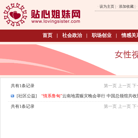
·
设为主页
| ·
添加收藏
| 
首页
|
社会政治
|
职场创业
|
情感关
共有1条记录
第一页
上一页
下
[社区公益]
“情系鲁甸”
云南地震赈灾晚会举行 中国总领馆共收到善
共有1条记录
第一页
上一页
下