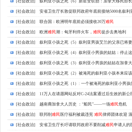
[社会政治]
叙利亚小孩之死（6）新星变软肋：加拿大移民部
[社会政治]
安省卫生厅长敦促联邦政府年底前接纳5000名叙利
[社会政治]
联合国：欧洲明年底前必须接收20万
难民
[社会政治]
欧洲
难民
潮：匈牙利停火车，
难民
徒步去奥地利
[社会政治]
叙利亚小孩之死（5）叙利亚男孩艾兰的父亲已将
[社会政治]
叙利亚小孩之死（4）叙利亚小男孩的姑姑：停止
[社会政治]
叙利亚小孩之死（3）叙利亚小男孩的姑姑在加拿
[社会政治]
叙利亚小孩之死（2）被淹死的叙利亚小孩本来应该
[社会政治]
叙利亚小孩之死（1）: 一个被淹死的叙利亚小男
[社会政治]
11万人在请愿网站反对C-24法案通过后生效的新公
[社会政治]
越南裔加拿大人历史 ：“船民”——一场
难民
危机
[社会政治]
联邦削
难民
医疗福利被裁违宪
难民
律师团体欢迎 
[社会政治]
安省卫生厅长吁请联邦政府不要削减
难民
申请人的