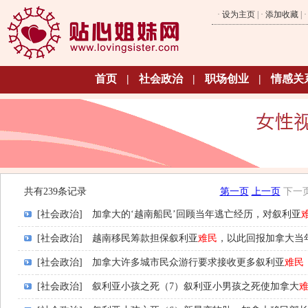
·
设为主页
| ·
添加收藏
| 
首页
|
社会政治
|
职场创业
|
情感关
共有239条记录
第一页
上一页
下一
[社会政治]
加拿大的‘越南船民’回顾当年逃亡经历，对叙利亚
[社会政治]
越南移民筹款担保叙利亚
难民
，以此回报加拿大当
[社会政治]
加拿大许多城市民众游行要求接收更多叙利亚
难民
[社会政治]
叙利亚小孩之死（7）叙利亚小男孩之死使加拿大