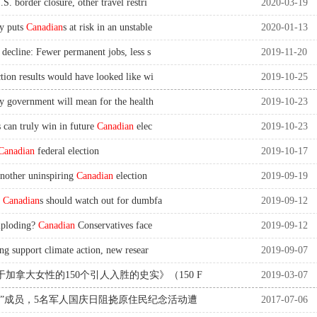
. border closure, other travel restri
2020-03-19
y puts
Canadian
s at risk in an unstable
2020-01-13
 decline: Fewer permanent jobs, less s
2019-11-20
tion results would have looked like wi
2019-10-25
y government will mean for the health
2019-10-23
 can truly win in future
Canadian
elec
2019-10-23
Canadian
federal election
2019-10-17
Another uninspiring
Canadian
election
2019-09-19
w
Canadian
s should watch out for dumbfa
2019-09-12
mploding?
Canadian
Conservatives face
2019-09-12
ing support climate action, new resear
2019-09-07
加拿大女性的150个引人入胜的史实》（150 F
2019-03-07
儿”成员，5名军人国庆日阻挠原住民纪念活动遭
2017-07-06