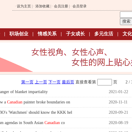
·
设为主页
| ·
添加收藏
| ·
会员注册
| ·
会员登录
|
职场创业
|
情感关系
|
子女成长
|
多元生活
|
文化
第一页
上一页
下一页
最后页
直接查看第
页
2 / 
anger of blanket impartiality
2021-01-22
ow a
Canadian
painter broke boundaries on
2020-11-11
BO's 'Watchmen' should know the KKK hel
2020-09-21
ism agendas in South Asian
Canadian
co
2020-08-19